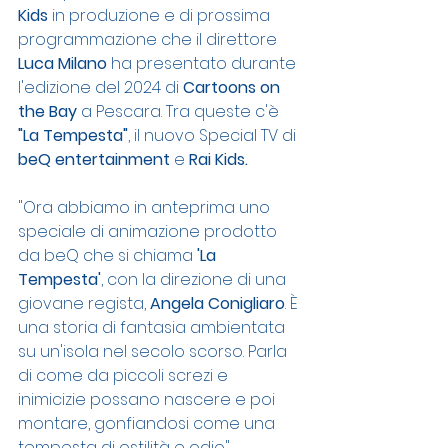
Kids
 in produzione e di prossima 
programmazione che il direttore 
Luca Milano
 ha presentato durante 
l'edizione del 2024 di 
Cartoons on 
the Bay
 a Pescara. Tra queste c'è 
"La Tempesta"
, il nuovo Special TV di 
beQ entertainment
 e 
Rai Kids.
"Ora abbiamo in anteprima uno 
speciale di animazione prodotto 
da beQ che si chiama 
'La 
Tempesta'
, con la direzione di una 
giovane regista, 
Angela Conigliaro
. È 
una storia di fantasia ambientata 
su un'isola nel secolo scorso. Parla 
di come da piccoli screzi e 
inimicizie possano nascere e poi 
montare, gonfiandosi come una 
tempesta di ostilità e odio".