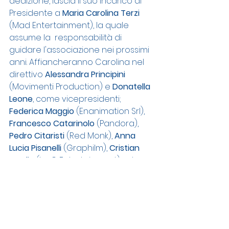
dedizione, lascia il suo incarico di 
Presidente a 
Maria Carolina Terzi
(Mad Entertainment), la quale 
assume la  responsabilità di 
guidare l'associazione nei prossimi 
anni. Affiancheranno Carolina nel 
direttivo 
Alessandra Principini
(Movimenti Production) e 
Donatella 
Leone
, come vicepresidenti; 
Federica Maggio
 (Enanimation Srl), 
Francesco Catarinolo
 (Pandora), 
Pedro Citaristi
 (Red Monk), 
Anna 
Lucia Pisanelli
 (Graphilm), 
Cristian 
Jezdic
 (beQ Entertainment) ed 
Evelina Poggi
 (Lynx M.F.).